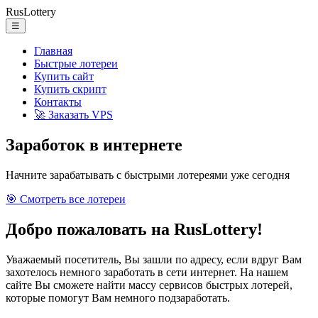
RusLottery
☰
Главная
Быстрые лотереи
Купить сайт
Купить скрипт
Контакты
🚀
Заказать VPS
Заработок в интернете
Начните зарабатывать с быстрыми лотереями уже сегодня
🎯
Смотреть все лотереи
Добро пожаловать на RusLottery!
Уважаемый посетитель, Вы зашли по адресу, если вдруг Вам
захотелось немного заработать в сети интернет. На нашем
сайте Вы сможете найти массу сервисов быстрых лотерей,
которые помогут Вам немного подзаработать.