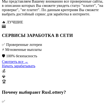
Мы представляем Вашему вниманию все проверенные сайты,
в описании которых Вы сможете увидеть статус "платит", "на
проверке", "не платит". По данным критериям Вы сможете
выбрать достойный сервис для заработка в интернете.
🔥 ЛУЧШИЕ
🎰
СЕРВИСЫ ЗАРАБОТКА В СЕТИ
✅
Проверенные лотереи
⚡
Мгновенные выплаты
🛡️
100% безопасность
Смотреть все
→
Начать зарабатывать
💰
💎
🏆
Почему выбирают RusLottery?
✅