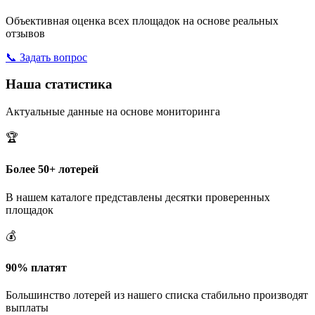
Объективная оценка всех площадок на основе реальных
отзывов
📞
Задать вопрос
Наша статистика
Актуальные данные на основе мониторинга
🏆
Более 50+ лотерей
В нашем каталоге представлены десятки проверенных
площадок
💰
90% платят
Большинство лотерей из нашего списка стабильно производят
выплаты